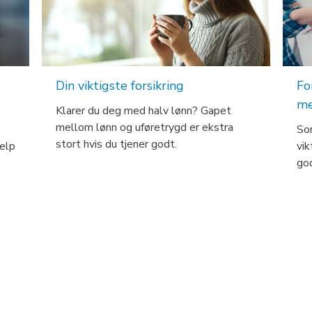
Din viktigste forsikring
Fo
me
Klarer du deg med halv lønn? Gapet
mellom lønn og uføretrygd er ekstra
So
stort hvis du tjener godt.
jelp
vik
god