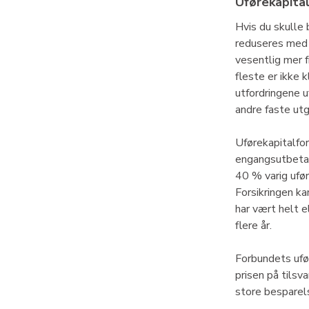
Uførekapital
Hvis du skulle b
reduseres med 
vesentlig mer f
fleste er ikke 
utfordringene u
andre faste utg
Uførekapitalfors
engangsutbetal
40 % varig ufør
Forsikringen k
har vært helt e
flere år.
Forbundets ufø
prisen på tilsva
store besparels