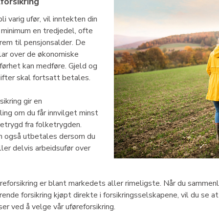
forsikring
li varig ufør, vil inntekten din
minimum en tredjedel, ofte
rem til pensjonsalder. De
klar over de økonomiske
førhet kan medføre. Gjeld og
ifter skal fortsatt betales.
ikring gir en
ing om du får innvilget minst
etrygd fra folketrygden.
an også utbetales dersom du
ller delvis arbeidsufør over
reforsikring er blant markedets aller rimeligste. Når du sammen
rende forsikring kjøpt direkte i forsikringsselskapene, vil du se a
er ved å velge vår uføreforsikring.