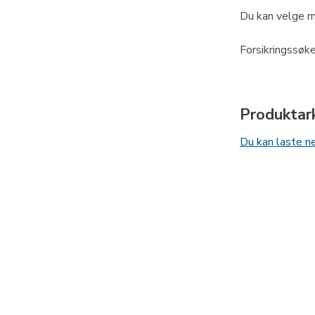
Du kan velge m
Forsikringssøke
Produktark
Du kan laste n