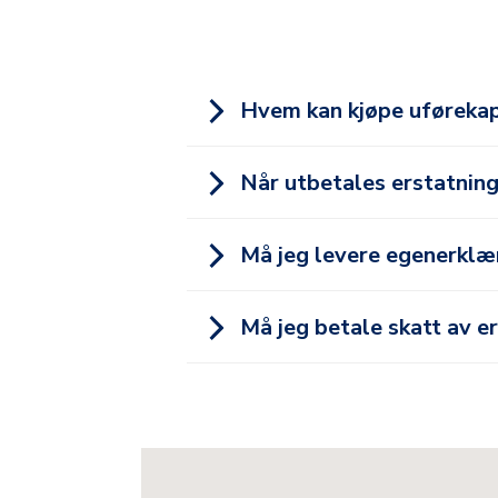
Hvem kan kjøpe uførekap
Når utbetales erstatning
Må jeg levere egenerklær
Må jeg betale skatt av e