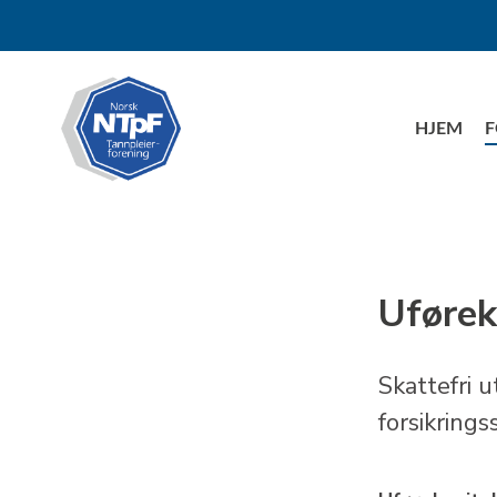
HJEM
F
Uførek
Skattefri 
forsikring