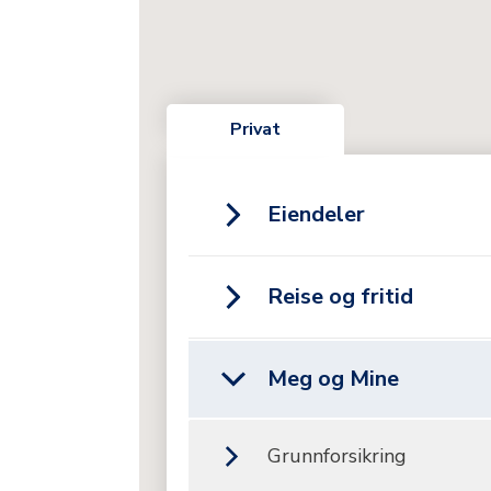
Privat
Eiendeler
Innboforsikring
Reise og fritid
Reiseforsikring
Meg og Mine
Dekn. 1 000 000
Grunnforsikring
Dekn. 2 000 000
Én person